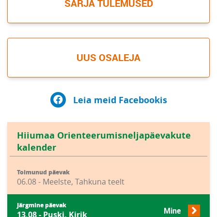
SARJA TULEMUSED
UUS OSALEJA
Leia meid Facebookis
Hiiumaa Orienteerumisneljapäevakute
kalender
Toimunud päevak
06.08 - Meelste, Tahkuna teelt
Järgmine päevak
Mine
13.08 - Puski, Kirik