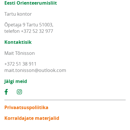
Eesti Orienteerumisliit
Tartu kontor
Õpetaja 9 Tartu 51003,
telefon +372 52 32 977
Kontaktisik
Mait Tõnisson
+372 51 38 911
mait
.
tonisson
@
outlook
.
com
Jälgi meid
Privaatsuspoliitika
Korraldajate materjalid