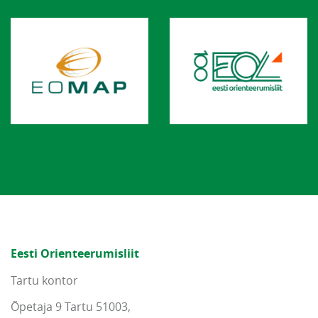
Eesti Orienteerumisliit
Tartu kontor
Õpetaja 9 Tartu 51003,