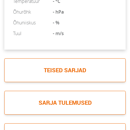
Temperatuur
- °C
Õhurõhk
- hPa
Õhuniiskus
- %
Tuul
- m/s
TEISED SARJAD
SARJA TULEMUSED