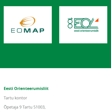
Eesti Orienteerumisliit
Tartu kontor
Õpetaja 9 Tartu 51003,