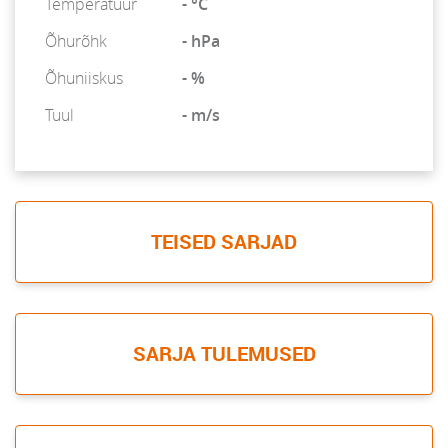
Temperatuur
- °C
Õhurõhk
- hPa
Õhuniiskus
- %
Tuul
- m/s
TEISED SARJAD
SARJA TULEMUSED