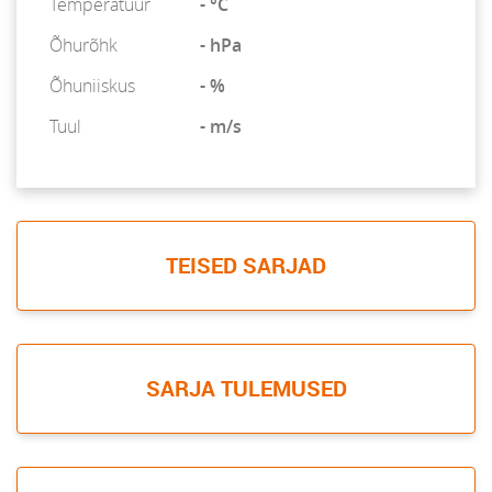
Temperatuur
- °C
Õhurõhk
- hPa
Õhuniiskus
- %
Tuul
- m/s
TEISED SARJAD
SARJA TULEMUSED