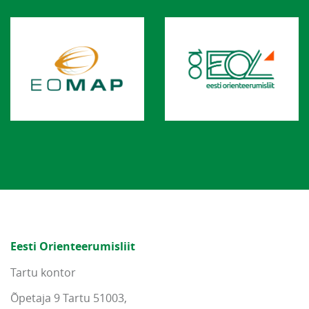
Eesti Orienteerumisliit
Tartu kontor
Õpetaja 9 Tartu 51003,