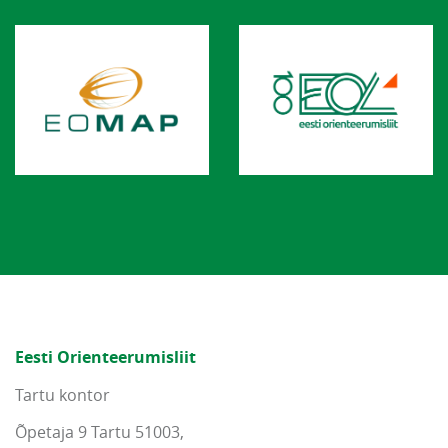
Eesti Orienteerumisliit
Tartu kontor
Õpetaja 9 Tartu 51003,