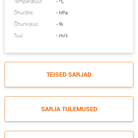
Temperatuur
- °C
Õhurõhk
- hPa
Õhuniiskus
- %
Tuul
- m/s
TEISED SARJAD
SARJA TULEMUSED