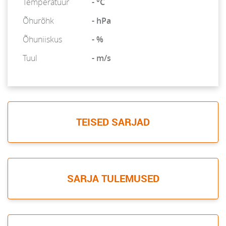
Temperatuur
- °C
Õhurõhk
- hPa
Õhuniiskus
- %
Tuul
- m/s
TEISED SARJAD
SARJA TULEMUSED