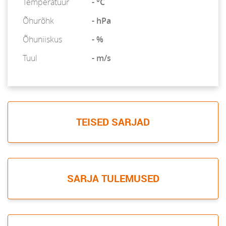
Temperatuur
- °C
Õhurõhk
- hPa
Õhuniiskus
- %
Tuul
- m/s
TEISED SARJAD
SARJA TULEMUSED