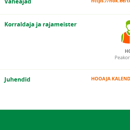
Vaheajad
https://hok.ee/
Korraldaja ja rajameister
H
Peakor
Juhendid
HOOAJA KALEN