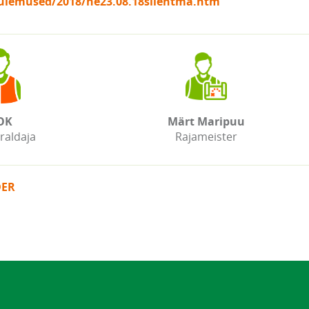
tulemused/2018/ne23.08.18silehtma.htm
OK
Märt Maripuu
raldaja
Rajameister
DER