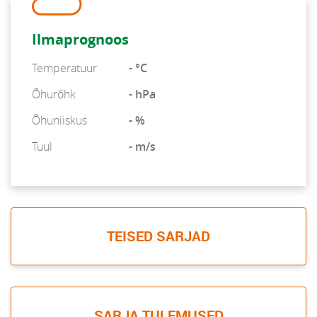
Ilmaprognoos
Temperatuur
- °C
Õhurõhk
- hPa
Õhuniiskus
- %
Tuul
- m/s
TEISED SARJAD
SARJA TULEMUSED