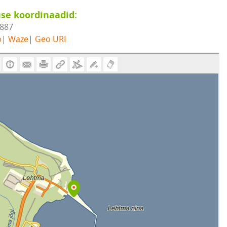
se koordinaadid:
7887
b
|
Waze
|
Geo URI