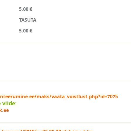
5.00 €
TASUTA
5.00 €
ienteerumine.ee/maks/vaata_voistlust.php?id=7075
viide:
k.ee