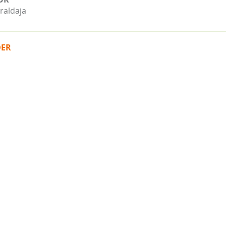
raldaja
DER