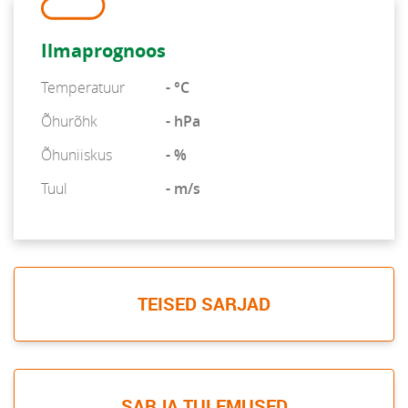
Ilmaprognoos
Temperatuur
- °C
Õhurõhk
- hPa
Õhuniiskus
- %
Tuul
- m/s
TEISED SARJAD
SARJA TULEMUSED