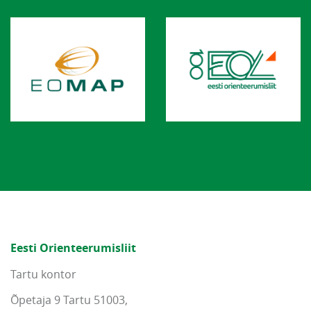
Eesti Orienteerumisliit
Tartu kontor
Õpetaja 9 Tartu 51003,