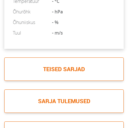
Temperatuur
- °C
Õhurõhk
- hPa
Õhuniiskus
- %
Tuul
- m/s
TEISED SARJAD
SARJA TULEMUSED