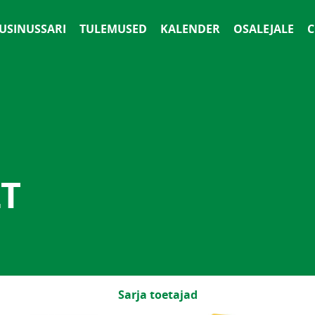
 USINUSSARI
TULEMUSED
KALENDER
OSALEJALE
С
LT
Sarja toetajad