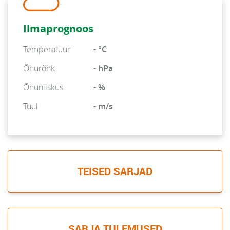
Ilmaprognoos
Temperatuur
- °C
Õhurõhk
- hPa
Õhuniiskus
- %
Tuul
- m/s
TEISED SARJAD
SARJA TULEMUSED