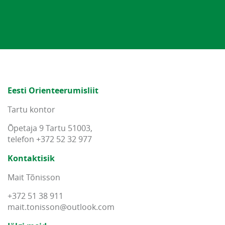
Eesti Orienteerumisliit
Tartu kontor
Õpetaja 9 Tartu 51003,
telefon +372 52 32 977
Kontaktisik
Mait Tõnisson
+372 51 38 911
mait
.
tonisson
@
outlook
.
com