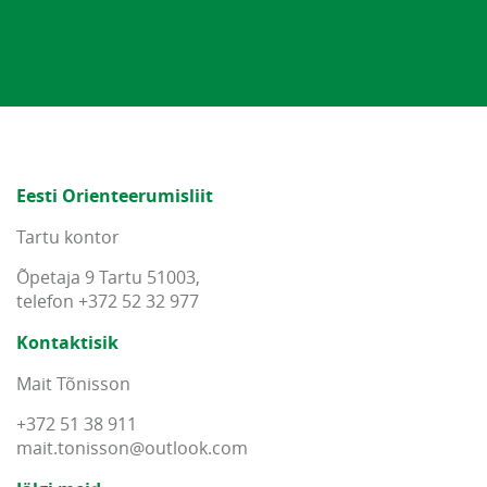
Eesti Orienteerumisliit
Tartu kontor
Õpetaja 9 Tartu 51003,
telefon +372 52 32 977
Kontaktisik
Mait Tõnisson
+372 51 38 911
mait
.
tonisson
@
outlook
.
com