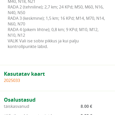
M40, N18, N21

RADA 2 (tehniline); 2,7 km; 24 KPd; M50, M60, N16, 
N40, N50

RADA 3 (keskmine); 1,5 km; 16 KPd; M14, M70, N14, 
N60, N70

RADA 4 (pikem lihtne); 0,8 km; 9 KPd; M10, M12, 
N10, N12

VALIK Vali ise sobiv pikkus ja kui palju 
kontrollpunkte läbid.
Kasutatav kaart
2025033
Osalustasud
täiskasvanud
8.00 €