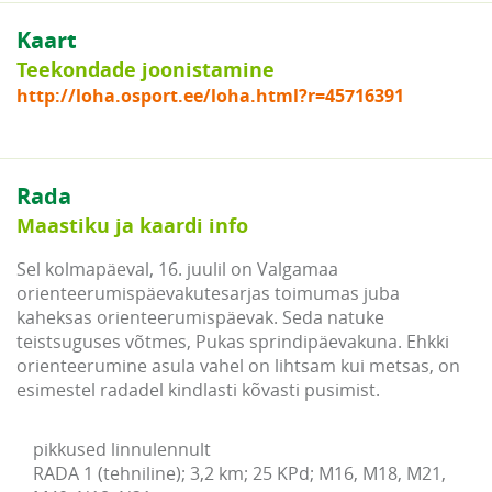
Kaart
Teekondade joonistamine
http://loha.osport.ee/loha.html?r=45716391
Rada
Maastiku ja kaardi info
Sel kolmapäeval, 16. juulil on Valgamaa
orienteerumispäevakutesarjas toimumas juba
kaheksas orienteerumispäevak. Seda natuke
teistsuguses võtmes, Pukas sprindipäevakuna. Ehkki
orienteerumine asula vahel on lihtsam kui metsas, on
esimestel radadel kindlasti kõvasti pusimist.
pikkused linnulennult

RADA 1 (tehniline); 3,2 km; 25 KPd; M16, M18, M21, 