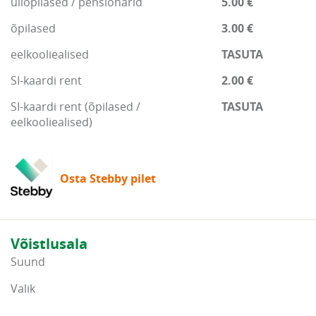
üliõpilased / pensionärid
5.00 €
õpilased
3.00 €
eelkooliealised
TASUTA
SI-kaardi rent
2.00 €
SI-kaardi rent (õpilased /
TASUTA
eelkooliealised)
Osta Stebby pilet
Võistlusala
Suund
Valik