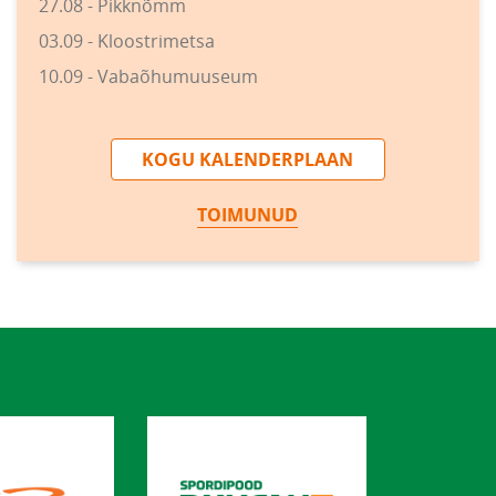
27.08 - Pikknõmm
03.09 - Kloostrimetsa
10.09 - Vabaõhumuuseum
KOGU KALENDERPLAAN
TOIMUNUD