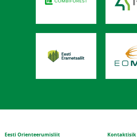
Eesti Orienteerumisliit
Kontaktisik