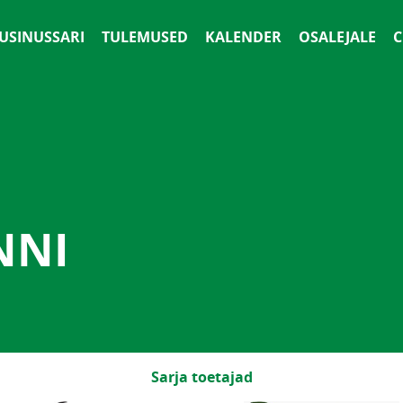
 USINUSSARI
TULEMUSED
KALENDER
OSALEJALE
С
NNI
Sarja toetajad