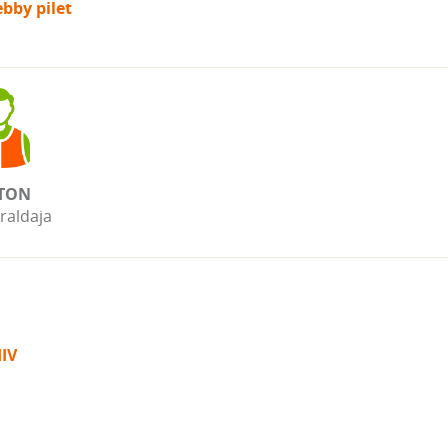
bby pilet
TON
raldaja
IV