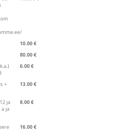
b
.com
nomme.ee/
10.00 €
80.00 €
k.a.)
6.00 €
d
s +
13.00 €
12 ja
8.00 €
 a ja
pere
16.00 €