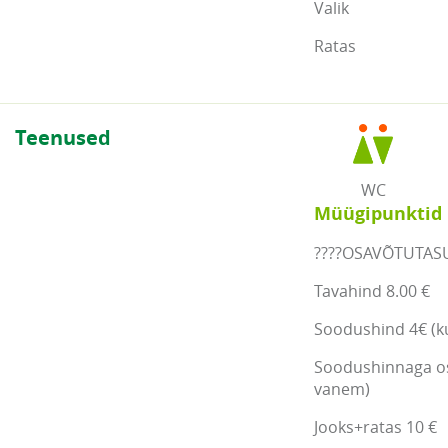
Valik
Ratas
Teenused
WC
Müügipunktid
????OSAVÕTUTAS
Tavahind 8.00 €
Soodushind 4€ (ku
Soodushinnaga osa
vanem)
Jooks+ratas 10 €