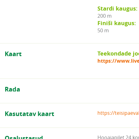
Stardi kaugus:
200 m
Finiši kaugus:
50 m
Kaart
Teekondade jo
https://www.liv
Rada
Kasutatav kaart
https://teisipaev
Osalustasud
Hooajapilet 24 ko