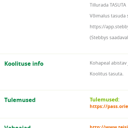
Tillurada TASUTA
Võimalus tasuda 
https://app.stebb
(Stebbys saadaval 
Koolituse info
Kohapeal abistav 
Koolitus tasuta.
Tulemused
Tulemused:
https://pass.or
Vaheajad
http://www.teis