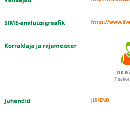
SIME-analüüsigraafik
https://www.liv
Korraldaja ja rajameister
OK N
Peakor
Juhendid
JUHEND