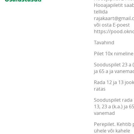
Hooajapiletit saa
tellida
rajakaart@gmail
või osta E-poest
https://pood.ok
Tavahind
Pilet 10x nimeline
Sooduspilet 23 a (
ja 65 a ja vanema
Rada 12 ja 13 jook
ratas
Sooduspilet rada 
13, 23 a (k.a.) ja 65
vanemad
Perepilet. Kehtib 
ühele või kahele