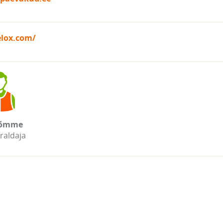
elox.com/
õmme
raldaja