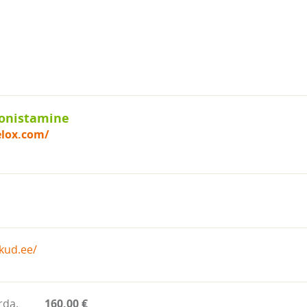
onistamine
elox.com/
akud.ee/
rda.
160.00 €