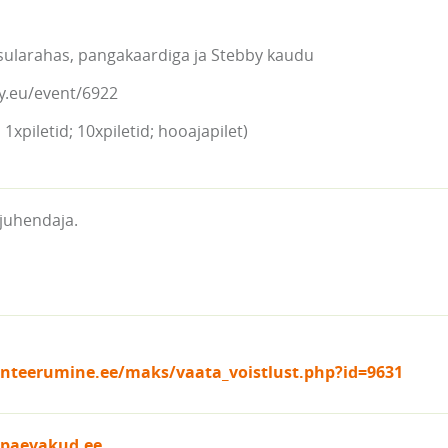
sularahas, pangakaardiga ja Stebby kaudu
y.eu/event/6922
1xpiletid; 10xpiletid; hooajapilet)
juhendaja.
ienteerumine.ee/maks/vaata_voistlust.php?id=9631
ipaevakud.ee