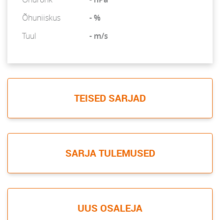
Õhuniiskus
- %
Tuul
- m/s
TEISED SARJAD
SARJA TULEMUSED
UUS OSALEJA