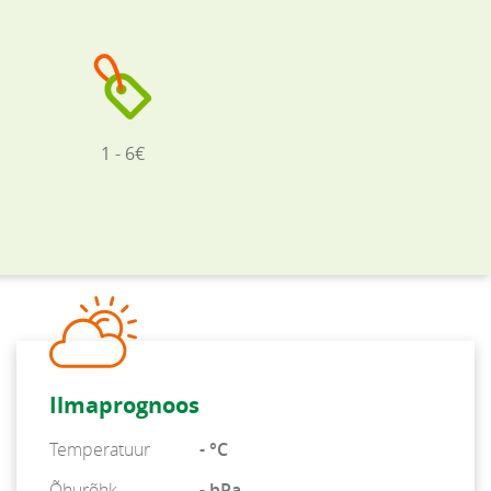
1 - 6€
Ilmaprognoos
Temperatuur
- °C
Õhurõhk
- hPa