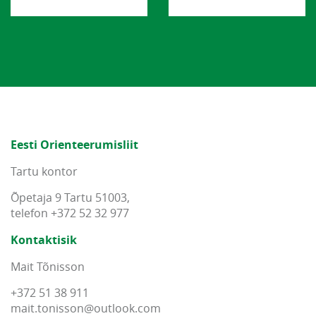
Eesti Orienteerumisliit
Tartu kontor
Õpetaja 9 Tartu 51003,
telefon +372 52 32 977
Kontaktisik
Mait Tõnisson
+372 51 38 911
mait
.
tonisson
@
outlook
.
com