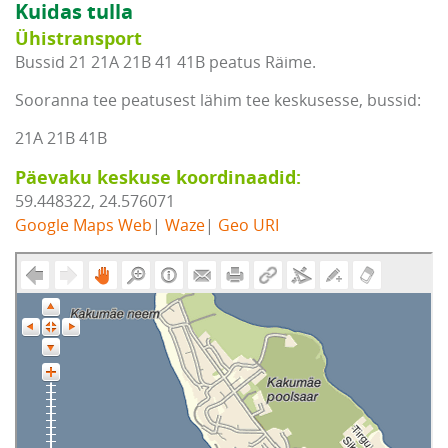
Kuidas tulla
Ühistransport
Bussid 21 21A 21B 41 41B peatus Räime.
Sooranna tee peatusest lähim tee keskusesse, bussid:
21A 21B 41B
Päevaku keskuse koordinaadid:
59.448322, 24.576071
Google Maps Web
|
Waze
|
Geo URI