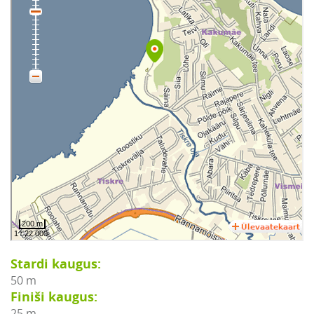
Stardi kaugus:
50 m
Finiši kaugus:
25 m