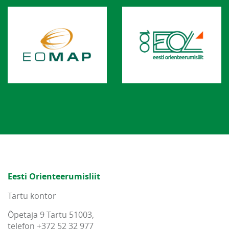
Eesti Orienteerumisliit
Tartu kontor
Õpetaja 9 Tartu 51003,
telefon +372 52 32 977