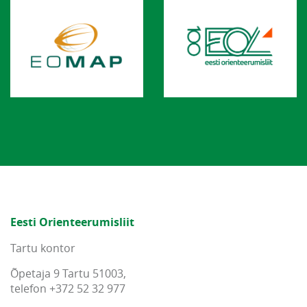
Eesti Orienteerumisliit
Tartu kontor
Õpetaja 9 Tartu 51003,
telefon +372 52 32 977