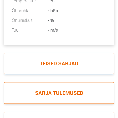
Temperatuur
- °C
Õhurõhk
- hPa
Õhuniiskus
- %
Tuul
- m/s
TEISED SARJAD
SARJA TULEMUSED