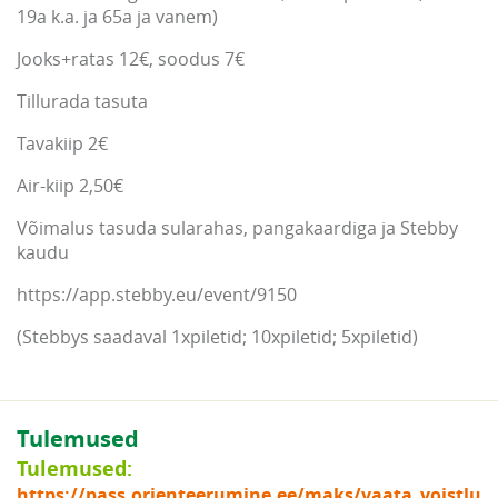
19a k.a. ja 65a ja vanem)
Jooks+ratas 12€, soodus 7€
Tillurada tasuta
Tavakiip 2€
Air-kiip 2,50€
Võimalus tasuda sularahas, pangakaardiga ja Stebby
kaudu
https://app.stebby.eu/event/9150
(Stebbys saadaval 1xpiletid; 10xpiletid; 5xpiletid)
Tulemused
Tulemused:
https://pass.orienteerumine.ee/maks/vaata_voistlu