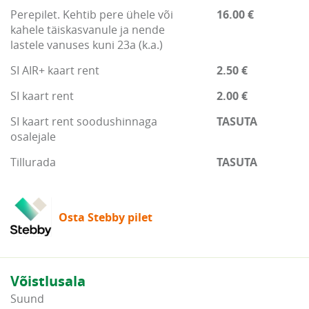
Perepilet. Kehtib pere ühele või
16.00 €
kahele täiskasvanule ja nende
lastele vanuses kuni 23a (k.a.)
SI AIR+ kaart rent
2.50 €
SI kaart rent
2.00 €
SI kaart rent soodushinnaga
TASUTA
osalejale
Tillurada
TASUTA
Osta Stebby pilet
Võistlusala
Suund