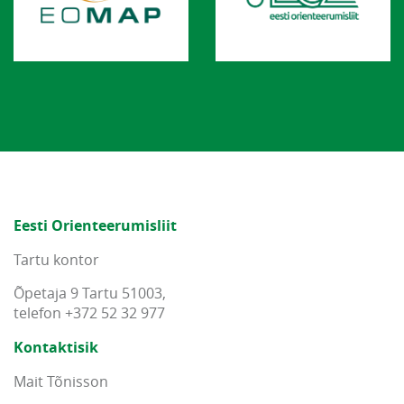
Eesti Orienteerumisliit
Tartu kontor
Õpetaja 9 Tartu 51003,
telefon +372 52 32 977
Kontaktisik
Mait Tõnisson