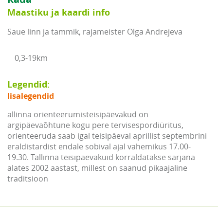
Maastiku ja kaardi info
Saue linn ja tammik, rajameister Olga Andrejeva
0,3-19km
Legendid:
lisalegendid
allinna orienteerumisteisipäevakud on
argipäevaõhtune kogu pere tervisespordiüritus,
orienteeruda saab igal teisipäeval aprillist septembrini
eraldistardist endale sobival ajal vahemikus 17.00-
19.30. Tallinna teisipäevakuid korraldatakse sarjana
alates 2002 aastast, millest on saanud pikaajaline
traditsioon