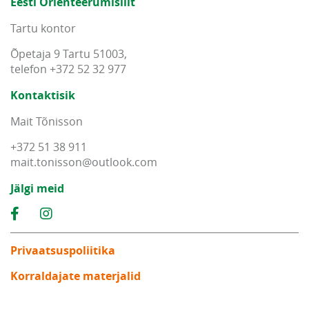
Eesti Orienteerumisliit
Tartu kontor
Õpetaja 9 Tartu 51003,
telefon +372 52 32 977
Kontaktisik
Mait Tõnisson
+372 51 38 911
mait
.
tonisson
@
outlook
.
com
Jälgi meid
Privaatsuspoliitika
Korraldajate materjalid