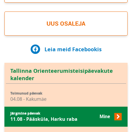
UUS OSALEJA
Leia meid Facebookis
Tallinna Orienteerumisteisipäevakute
kalender
Toimunud päevak
04.08 - Kakumäe
Järgmine päevak
Mine
11.08 - Pääsküla, Harku raba