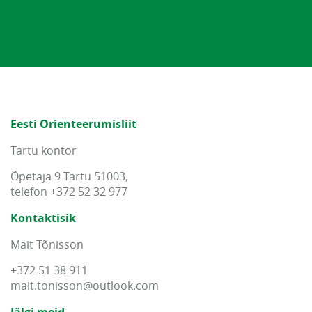
Eesti Orienteerumisliit
Tartu kontor
Õpetaja 9 Tartu 51003,
telefon +372 52 32 977
Kontaktisik
Mait Tõnisson
+372 51 38 911
mait
.
tonisson
@
outlook
.
com
Jälgi meid