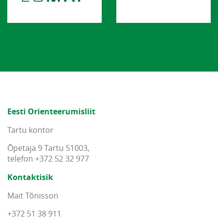
Eesti Orienteerumisliit
Tartu kontor
Õpetaja 9 Tartu 51003,
telefon +372 52 32 977
Kontaktisik
Mait Tõnisson
+372 51 38 911