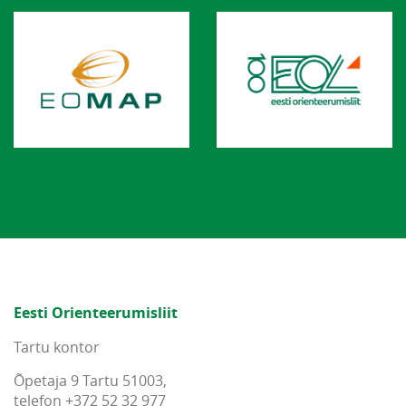
Eesti Orienteerumisliit
Tartu kontor
Õpetaja 9 Tartu 51003,
telefon +372 52 32 977