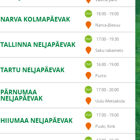
18:00 - 19:00
NARVA KOLMAPÄEVAK
Narva-Jõesuu
17:00 - 19:30
TALLINNA NELJAPÄEVAK
Saku rabamets
16:00 - 19:00
TARTU NELJAPÄEVAK
Purtsi
17:00 - 20:00
PÄRNUMAA
NELJAPÄEVAK
Uulu-Metsaküla
17:00 - 19:00
HIIUMAA NELJAPÄEVAK
Puski, Kirik