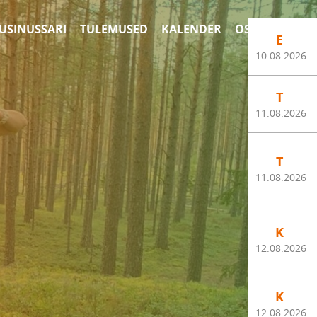
 USINUSSARI
TULEMUSED
KALENDER
OSALEJALE
С
E
10.08.2026
T
11.08.2026
T
11.08.2026
K
12.08.2026
K
12.08.2026