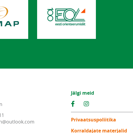
Jälgi meid
n
11
Privaatsuspoliitika
n
@
outlook
.
com
Korraldajate materjalid