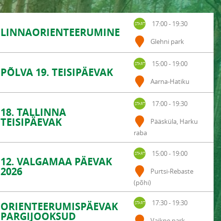
ПОРТИВНОЕ ОРИЕНТИРОВАНИЕ
KONTAKT
17:00 - 19:30
LINNAORIENTEERUMINE
Glehni park
15:00 - 19:00
PÕLVA 19. TEISIPÄEVAK
Aarna-Hatiku
17:00 - 19:30
18. TALLINNA
TEISIPÄEVAK
Pääsküla, Harku
raba
15:00 - 19:00
12. VALGAMAA PÄEVAK
2026
Purtsi-Rebaste
(põhi)
17:30 - 19:30
ORIENTEERUMISPÄEVAK
PARGIJOOKSUD
Vaikne park