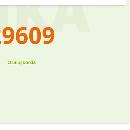
29609
Osaluskorda