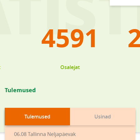
4591
t
Osalejat
Tulemused
Tulemused
Usinad
06.08 Tallinna Neljapäevak