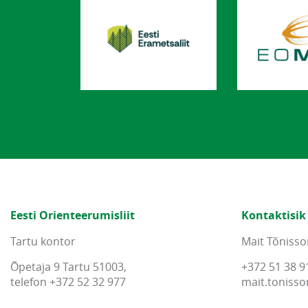
Eesti Orienteerumisliit
Kontaktisik
Tartu kontor
Mait Tõnisso
Õpetaja 9 Tartu 51003,
+372 51 38 9
telefon +372 52 32 977
mait
.
tonisso