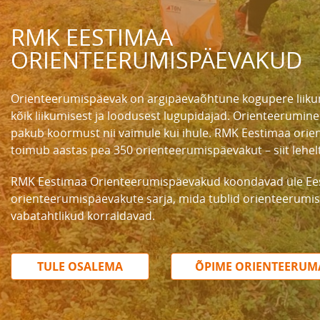
RMK EESTIMAA
ORIENTEERUMISPÄEVAKUD
Orienteerumispäevak on argipäevaõhtune kogupere liiku
kõik liikumisest ja loodusest lugupidajad. Orienteerumin
pakub koormust nii vaimule kui ihule. RMK Eestimaa ori
toimub aastas pea 350 orienteerumispäevakut – siit lehelt
RMK Eestimaa Orienteerumispäevakud koondavad üle Ees
orienteerumispäevakute sarja, mida tublid orienteerumis
vabatahtlikud korraldavad.
TULE OSALEMA
ÕPIME ORIENTEERUM