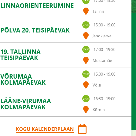
17:00 - 19:30
LINNAORIENTEERUMINE
Tallinn
15:00 - 19:00
PÕLVA 20. TEISIPÄEVAK
Janokjärve
17:00 - 19:30
19. TALLINNA
TEISIPÄEVAK
Mustamäe
15:00 - 19:00
VÕRUMAA
KOLMAPÄEVAK
Võlsi
16:30 - 19:00
LÄÄNE-VIRUMAA
KOLMAPÄEVAK
Kõrma
KOGU KALENDERPLAAN