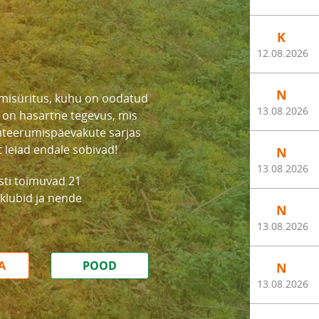
K
12.08.2026
N
misüritus, kuhu on oodatud
13.08.2026
e on hasartne tegevus, mis
enteerumispäevakute sarjas
 leiad endale sobivad!
N
13.08.2026
ti toimuvad 21
klubid ja nende
N
13.08.2026
A
POOD
N
13.08.2026