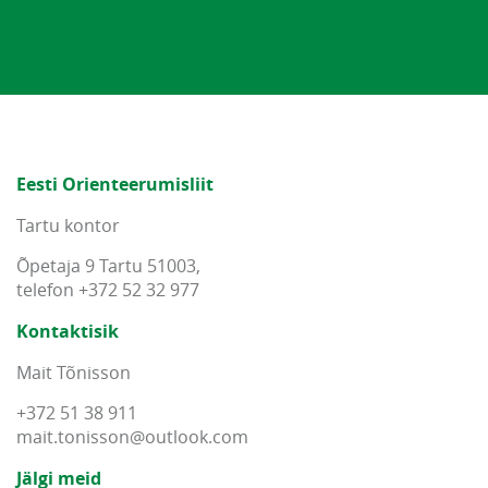
Eesti Orienteerumisliit
Tartu kontor
Õpetaja 9 Tartu 51003,
telefon +372 52 32 977
Kontaktisik
Mait Tõnisson
+372 51 38 911
mait
.
tonisson
@
outlook
.
com
Jälgi meid