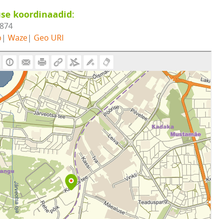
se koordinaadid:
2874
b
|
Waze
|
Geo URI