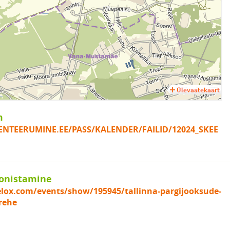
m
IENTEERUMINE.EE/PASS/KALENDER/FAILID/12024_SKEE
onistamine
elox.com/events/show/195945/tallinna-pargijooksude-
rehe