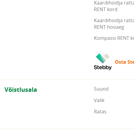
Kaardihoidja ratt
RENT kord
Kaardihoidja ratt
RENT hooaeg
Kompassi RENT k
Osta Ste
Võistlusala
Suund
Valik
Ratas