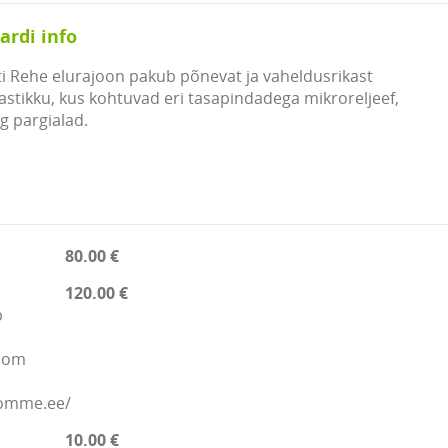
ardi info
i Rehe elurajoon pakub põnevat ja vaheldusrikast
tikku, kus kohtuvad eri tasapindadega mikroreljeef,
g pargialad.
80.00 €
120.00 €
b
.com
nomme.ee/
10.00 €