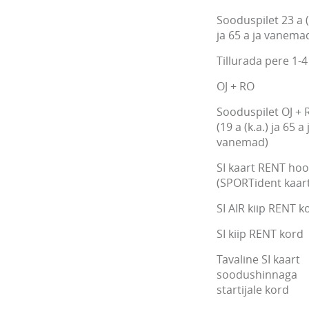
Sooduspilet 23 a (
ja 65 a ja vanema
Tillurada pere 1-4
OJ + RO
Sooduspilet OJ + 
(19 a (k.a.) ja 65 a 
vanemad)
SI kaart RENT ho
(SPORTident kaart
SI AIR kiip RENT k
SI kiip RENT kord
Tavaline SI kaart
soodushinnaga
startijale kord