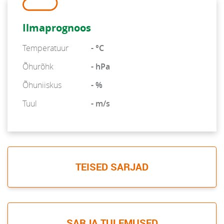
Ilmaprognoos
Temperatuur
- °C
Õhurõhk
- hPa
Õhuniiskus
- %
Tuul
- m/s
TEISED SARJAD
SARJA TULEMUSED