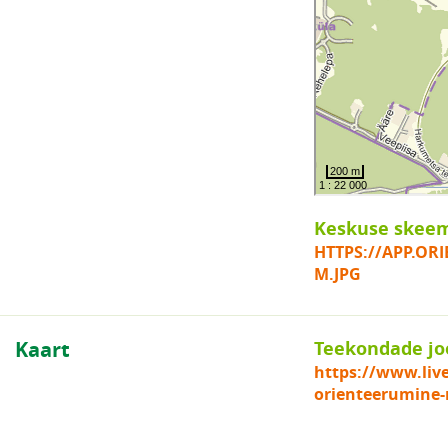
Keskuse skee
HTTPS://APP.OR
M.JPG
Kaart
Teekondade jo
https://www.liv
orienteerumine-