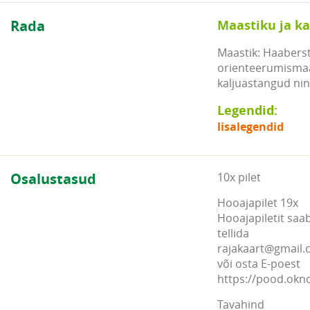
Rada
Maastiku ja ka
Maastik: Haaberst
orienteerumismaas
kaljuastangud nin
Legendid:
lisalegendid
Osalustasud
10x pilet
Hooajapilet 19x
Hooajapiletit saa
tellida
rajakaart@gmail
või osta E-poest
https://pood.ok
Tavahind