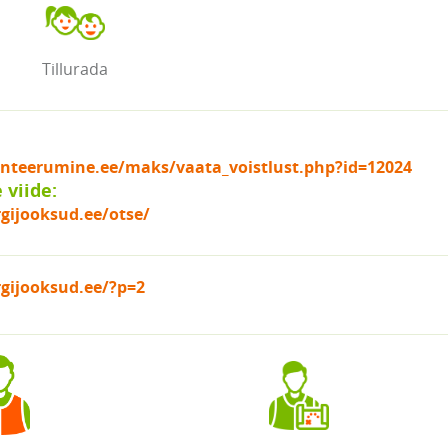
Tillurada
ienteerumine.ee/maks/vaata_voistlust.php?id=12024
viide:
gijooksud.ee/otse/
gijooksud.ee/?p=2