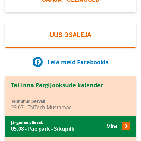
UUS OSALEJA
Leia meid Facebookis
Tallinna Pargijooksude kalender
Toimunud päevak
29.07 - TalTech Mustamäe
Järgmine päevak
Mine
05.08 - Pae park - Sikupilli